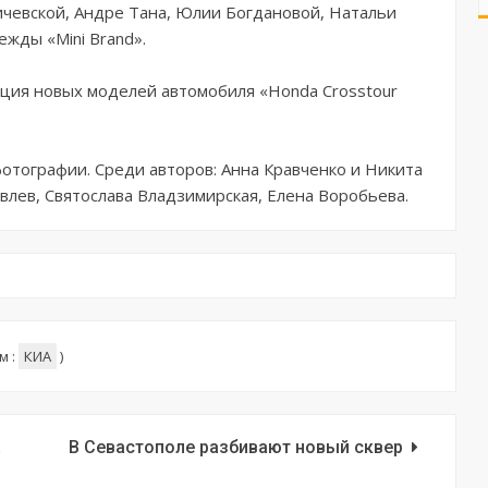
чевской, Андре Тана, Юлии Богдановой, Натальи
жды «Mini Brand».
ция новых моделей автомобиля «Honda Crosstour
тографии. Среди авторов: Анна Кравченко и Никита
лев, Святослава Владзимирская, Елена Воробьева.
м :
КИА
)
а
В Севастополе разбивают новый сквер