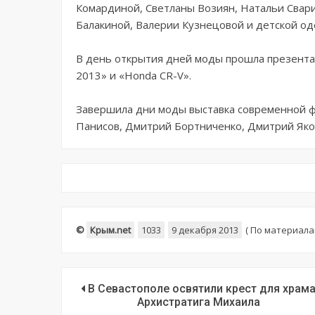
Комардиной, Светланы Возиян, Натальи Свари
Балакиной, Валерии Кузнецовой и детской оде
В день открытия дней моды прошла презента
2013» и «Honda CR-V».
Завершила дни моды выставка современной фо
Панисов, Дмитрий Бортниченко, Дмитрий Яков
©
Крым.net
1033
9 декабря 2013
(
По материала
В Севастополе освятили крест для храм
Архистратига Михаила