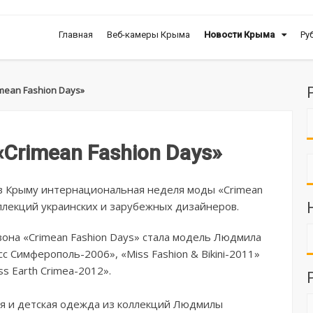
Главная
Веб-камеры Крыма
Новости Крыма
Ру
mean Fashion Days»
Crimean Fashion Days»
 в Крыму интернациональная неделя моды «Crimean
оллекций украинских и зарубежных дизайнеров.
она «Crimean Fashion Days» стала модель Людмила
 Симферополь-2006», «Miss Fashion & Bikini-2011»
s Earth Crimea-2012».
ая и детская одежда из коллекций Людмилы