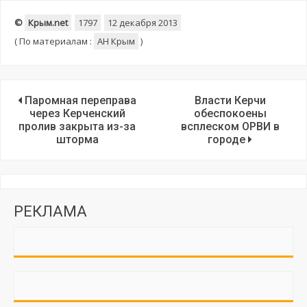
©
Крым.net
1797
12 декабря 2013
(
По материалам :
АН Крым
)
Паромная переправа
Власти Керчи
через Керченский
обеспокоены
пролив закрыта из-за
всплеском ОРВИ в
шторма
городе
РЕКЛАМА