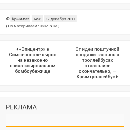
©
Крым.net
3496
12 декабря 2013
(
По материалам : 0692.in.ua )
«Эпицентр» в
От идеи поштучной
Симферополе вырос
продажи талонов в
на незаконно
троллейбусах
приватизированном
отказались
бомбоубежище
окончательно, —
Крымтроллейбус
РЕКЛАМА