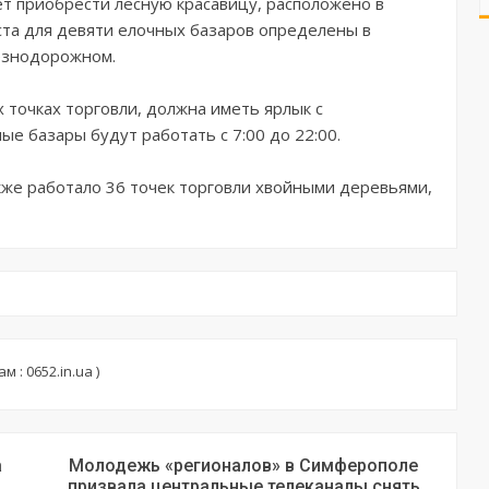
ет приобрести лесную красавицу, расположено в
та для девяти елочных базаров определены в
езнодорожном.
х точках торговли, должна иметь ярлык с
е базары будут работать с 7:00 до 22:00.
же работало 36 точек торговли хвойными деревьями,
 : 0652.in.ua )
а
Молодежь «регионалов» в Симферополе
призвала центральные телеканалы снять