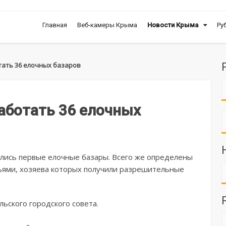
Главная
Веб-камеры Крыма
Новости Крыма
Ру
тать 36 елочных базаров
аботать 36 елочных
лись первые елочные базары. Всего же определены
вьями, хозяева которых получили разрешительные
ьского городского совета.