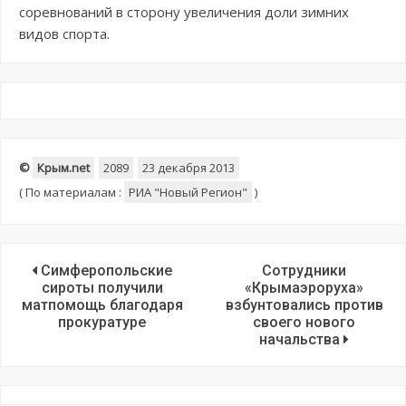
соревнований в сторону увеличения доли зимних
видов спорта.
©
Крым.net
2089
23 декабря 2013
(
По материалам :
РИА "Новый Регион"
)
Симферопольские
Сотрудники
сироты получили
«Крымаэроруха»
матпомощь благодаря
взбунтовались против
прокуратуре
своего нового
начальства