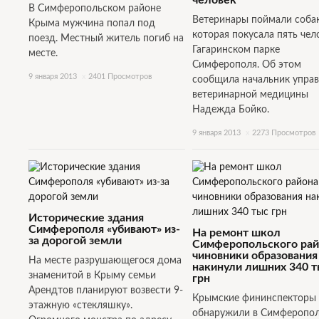
человек
В Симферопольском районе
Ветеринары поймали собак
Крыма мужчина попал под
которая покусала пять чел
поезд. Местный житель погиб на
Гагаринском парке
месте.
Симферополя. Об этом
9 января 2013
x
2401 Просмотров
сообщила начальник упра
ветеринарной медицины
Надежда Бойко.
9 января 2013
x
2273 Просмотров
Исторические здания
Симферополя «убивают» из-
На ремонт школ
за дорогой земли
Симферопольского рай
чиновники образования
На месте разрушающегося дома
накинули лишних 340 
знаменитой в Крыму семьи
грн
Арендтов планируют возвести 9-
Крымские фининспекторы
этажную «стекляшку».
обнаружили в Симферопо