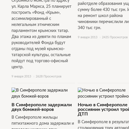
Огромного монстра по адресу
райотделе образования ущ
ул. Карла Маркса, 25 планирует
сумму более 430 тыс грн. 
построить «Фонд «Крым»,
на ремонт школ района
ассимилированный с
чиновники перечислили л
нелегальным этническим
340 тыс грн.
парламентом крымских татар.
Два этажа из девяти по планам
9 января 2013
x
2435 Просмотров
руководителей Фонда будут
отданы под музей крымско-
татарской культуры, остальные
пойдут под торгово-офисный
центр.
9 января 2013
x
2628 Просмотров
В Симферополе задержали
Ночью в Симферополе
двух бомжей-воров
россиянин устроил тро
ДТП
В Симферополе жильцы
В Симферополе в результа
пятиэтажного дома задержали и
столкновения трех автомо