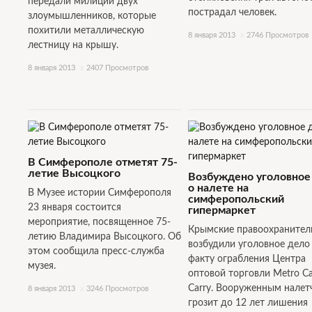
передали милиции двух
пострадал человек.
злоумышленников, которые
похитили металлическую
8 января 2013
x
2746 Просмотров
лестницу на крышу.
8 января 2013
x
2407 Просмотров
В Симферополе отметят 75-
летие Высоцкого
Возбуждено уголовное
о налете на
В Музее истории Симферополя
симферопольский
23 января состоится
гипермаркет
мероприятие, посвященное 75-
Крымские правоохранител
летию Владимира Высоцкого. Об
возбудили уголовное дело
этом сообщила пресс-служба
факту ограбления Центра
музея.
оптовой торговли Metro C
Carry. Вооруженным налет
8 января 2013
x
3246 Просмотров
грозит до 12 лет лишения