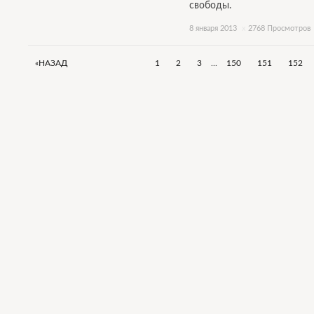
свободы.
8 января 2013
x
2768 Просмотров
«НАЗАД
1
2
3
...
150
151
152