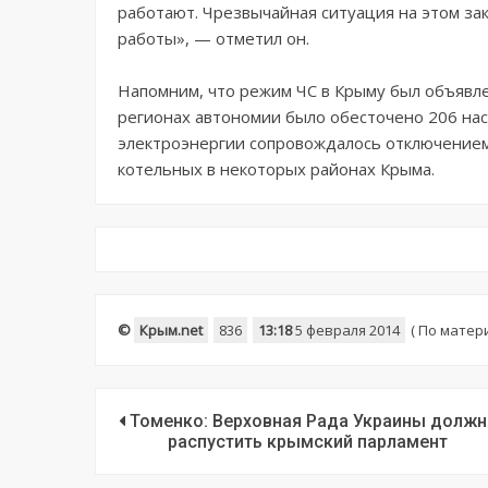
работают. Чрезвычайная ситуация на этом за
работы», — отметил он.
Напомним, что режим ЧС в Крыму был объявлен
регионах автономии было обесточено 206 нас
электроэнергии сопровождалось отключением
котельных в некоторых районах Крыма.
©
Крым.net
836
13:18
5 февраля 2014
(
По матер
Томенко: Верховная Рада Украины должн
распустить крымский парламент