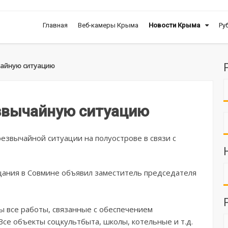
Главная
Веб-камеры Крыма
Новости Крыма
Ру
чайную ситуацию
звычайную ситуацию
езвычайной ситуации на полуострове в связи с
щания в Совмине объявил заместитель председателя
ы все работы, связанные с обеспечением
се объекты соцкультбыта, школы, котельные и т.д.