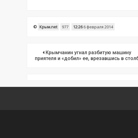
©
Крым.net
977
12:26
6 февраля 2014
Крымчанин угнал разбитую машину
приятеля и «добил» ее, врезавшись в стол