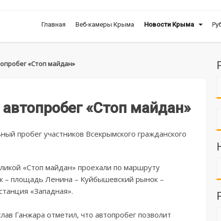
Главная
Веб-камеры Крыма
Новости Крыма
Ру
опробег «Стоп майдан»
автопробег «Стоп майдан»
ный пробег участников Всекрымского гражданского
оликой «Стоп майдан» проехали по маршруту
к – площадь Ленина – Куйбышевский рынок –
станция «Западная».
лав Ганжара отметил, что автопробег позволит