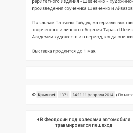
раритетного издания «Шевченко – художник»,
произведения соученика Шевченко и Айвазов
По словам Татьяны Гайдук, материалы выста
творческого и личного общения Тараса Шевче
Академии художеств и в период, когда они жи
Выставка продлится до 1 мая.
©
Крым.net
1371
14:11
11 февраля 2014
(
По мат
В Феодосии под колесами автомобиля
травмировался пешеход