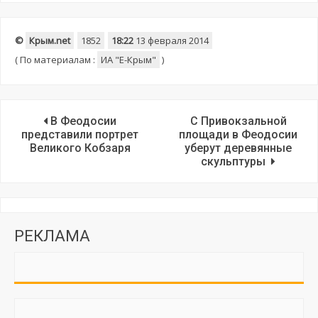
©
Крым.net
1852
18:22
13 февраля 2014
(
По материалам :
ИА "E-Крым"
)
В Феодосии
С Привокзальной
представили портрет
площади в Феодосии
Великого Кобзаря
уберут деревянные
скульптуры
РЕКЛАМА