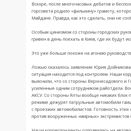
Вскоре, после многочасовых дебатов и беспол
горсовета родило «филькину» грамоту, котор
Майдане. Правда, как это сделать, они не со
Особым цинизмом со стороны городских руков
гривен в день поехать в Киев, где их будут и
Это уже больше похоже на агонию руководств
Ложью оказалось заявление Юрия Дойникова, 
ситуация находится под контролем. Наши ко
выяснили, что со стороны Верхнесадового и Г
усиленные одним сотрудником райотдела. Воо
АКСУ. Со стороны Ялты вообще никаких блок-
режиме дежурят патрульные автомобили гаиш
с проезжих автомобилистов. Готовность этих
против вооруженных «мирных» экстремистов 
Наши корреспонденты отправились на автовок