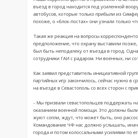
въезд в город находится под усиленной воо
автобусов, которые только прибыли из Симфе
похоже, о «блок-постах» они узнали только чт
Такая же реакция на вопросы корреспондентов
предположение, что охрану выставили позже, 
был быть неподалеку от въезда в город. Однак
сотрудники ГАИ с радаром. Ни военных, ни с
Как заявил представитель инициативной груп
партийных игр закончилось, сейчас нужно в с
на въезде в Севастополь со всех сторон с пр
- Мы призвали севастопольцев поддержать н
оказанием военной помощи. Это должны были 
жуют сопли, ждут, что может быть, оно рассос
Командование ЧФ нас должно услышать, иначе
города и потом колоссальными усилиями по е