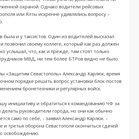
руженной охраной. Однако водители рейсовых
рополя или Ялты искренне удивлялись вопросу –
о.
 была и у таксистов. Один из водителей высказал
и позвонил своему коллеге, который как раз должен
о услышал, что, как и прежде, там стоят только
отрудников МВД, ни тем более БТРов видно не было.
пы «Защитим Севастополь» Александр Карлюк, время
рочном порядке решать вопрос установки блок-постов
именением бронетехники и регулярных войск.
ашу инициативу и обратиться к командованию ЧФ за
делать руководители города, но они как обычно
ется само по себе, - заявил Александр Карлюк. –
 и третья оборона Севастополя окончиться сдачей
го освобождению.