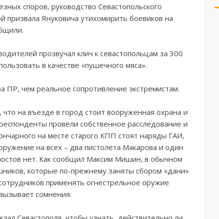
езных споров, руководство Севастопольского
ой призвала Януковича утихомирить боевиков на
общили.
одителей прозвучал клич к севастопольцам за 300
спользовать в качестве «пушечного мяса».
а ПР, чем реальное сопротивление экстремистам.
что на въезде в город стоит вооруженная охрана и
рреспонденты провели собственное расследование и
ончарного на месте старого КПП стоят наряды ГАИ,
ружение на всех – два пистолета Макарова и один
постов нет. Как сообщил Максим Мишин, в обычном
ников, которые по-прежнему заняты сбором «дани»
 сотрудников применять огнестрельное оружие
вызывает сомнения.
зал Севастополя, чтобы узнать, действительно ли