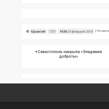
(
По мате
©
Крым.net
1737
14:36
20 февраля 2014
Севастополь накрыла «Эпидемия
доброты»