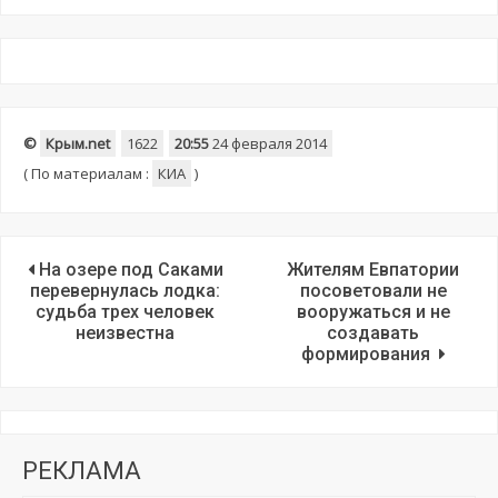
©
Крым.net
1622
20:55
24 февраля 2014
(
По материалам :
КИА
)
На озере под Саками
Жителям Евпатории
перевернулась лодка:
посоветовали не
судьба трех человек
вооружаться и не
неизвестна
создавать
формирования
РЕКЛАМА