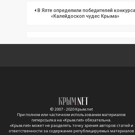
В Ялте определили победителей конкурс
«Калейдоскоп чудес Крыма»
© 2007 - 2020 Крым.net
При полном или частичном использовании материалов
гиперссылка на «
Крым.net
» обязательна.
«
Крым.net
» может не разделять точку зрения авторов статей и
ответственности за содержание републицируемых материалов