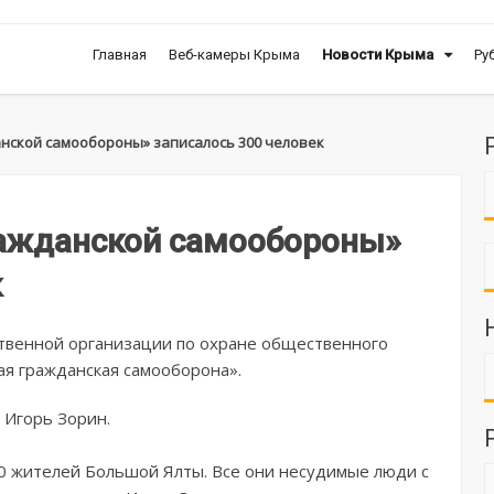
Главная
Веб-камеры Крыма
Новости Крыма
Ру
анской самообороны» записалось 300 человек
ражданской самообороны»
к
твенной организации по охране общественного
ая гражданская самооборона».
 Игорь Зорин.
00 жителей Большой Ялты. Все они несудимые люди с