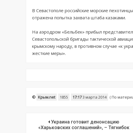
В Севастополе российские морские пехотинц
отражена попытка захвата штаба казаками.
На аэродром «Бельбек» прибыл представител
Севастопольской бригады тактической авиаци
крымскому народу, в противном случае «к ук
жесткие меры».
©
Крым.net
1855
17:17
3 марта 2014
(
По матери
Украина готовит денонсацию
«Харьковских соглашений», – Тягнибок