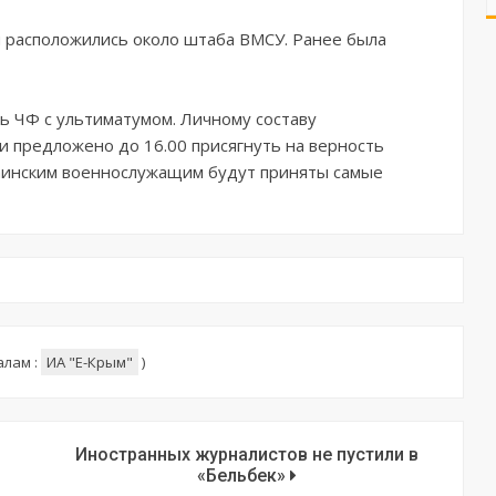
ы расположились около штаба ВМСУ. Ранее была
ь ЧФ с ультиматумом. Личному составу
и предложено до 16.00 присягнуть на верность
раинским военнослужащим будут приняты самые
алам :
ИА "E-Крым"
)
Иностранных журналистов не пустили в
«Бельбек»