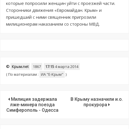
которые попросили женщин уйти с проезжей части.
Сторонники движения «Евромайдан. Крым» и
пришедший с ними священник пригрозили
милиционерам наказанием со стороны МВД.
©
Крым.net
1867
17:15
4 марта 2014
(
По материалам :
ИА "E-Крым"
)
Милиция задержала
В Крыму назначили и.о.
лже-минера поезда
прокурора
Симферополь - Одесса