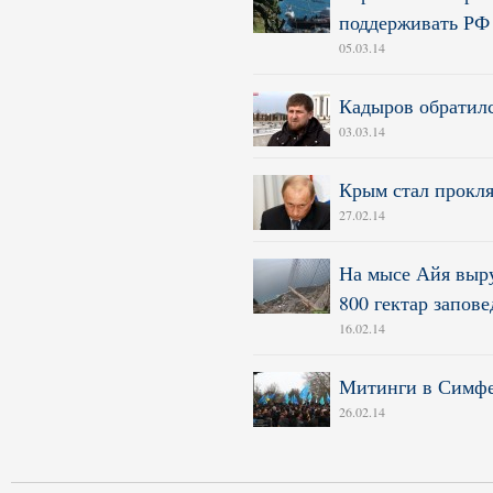
поддерживать РФ
05.03.14
Кадыров обратил
03.03.14
Крым стал прокл
27.02.14
На мысе Айя выру
800 гектар запов
16.02.14
Митинги в Симфе
26.02.14