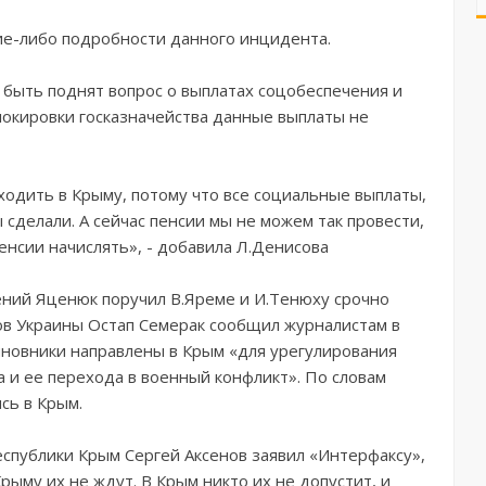
кие-либо подробности данного инцидента.
 быть поднят вопрос о выплатах соцобеспечения и
блокировки госказначейства данные выплаты не
ходить в Крыму, потому что все социальные выплаты,
сделали. А сейчас пенсии мы не можем так провести,
пенсии начислять», - добавила Л.Денисова
ений Яценюк поручил В.Яреме и И.Тенюху срочно
ов Украины Остап Семерак сообщил журналистам в
иновники направлены в Крым «для урегулирования
 и ее перехода в военный конфликт». По словам
сь в Крым.
спублики Крым Сергей Аксенов заявил «Интерфаксу»,
Крыму их не ждут. В Крым никто их не допустит, и