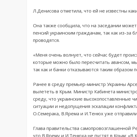
Л.Денисова отметила, что ей не известны ка
Она также сообщила, что на заседании может
пенсий украинским гражданам, так как из-за 
проводятся.
«Меня очень волнует, что сейчас будет проис
которые можно было пересчитать авансом, мы 
так как и банки отказываются таким образом 
Ранее в среду премьер-министр Украины Арс
вылететь в Крым. Министр Кабинета министр
среду, что украинские высокопоставленные ч
ситуации и недопущения эскалации конфликта
О.Семерака, В.Ярема и И.Тенюх уже отправили
Глава правительства самопровозглашенной Ре
что В.Ярему и И.Тенюха не пустят в Крым: «В 