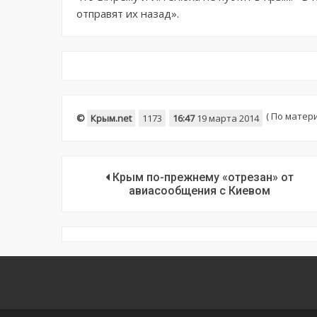
отправят их назад».
(
По матери
©
Крым.net
1173
16:47
19 марта 2014
Крым по-прежнему «отрезан» от
авиасообщения с Киевом