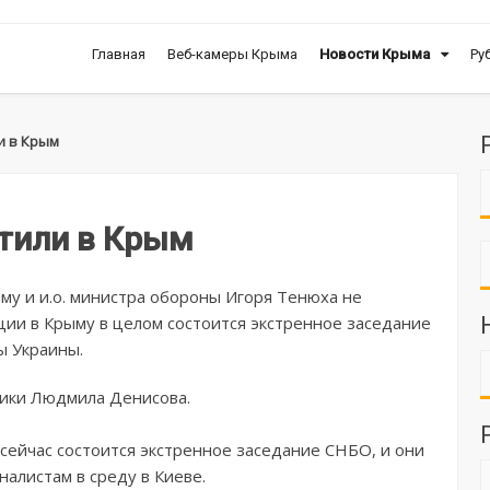
Главная
Веб-камеры Крыма
Новости Крыма
Ру
и в Крым
стили в Крым
у и и.о. министра обороны Игоря Тенюха не
ации в Крыму в целом состоится экстренное заседание
ы Украины.
ики Людмила Денисова.
 сейчас состоится экстренное заседание СНБО, и они
налистам в среду в Киеве.