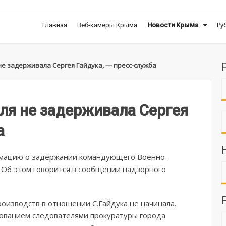
Главная
Веб-камеры Крыма
Новости Крыма
Ру
е задерживала Сергея Гайдука, — пресс-служба
ля не задерживала Сергея
а
рмацию о задержании командующего Военно-
 Об этом говорится в сообщении надзорного
роизводств в отношении С.Гайдука не начинала.
ованием следователями прокуратуры города