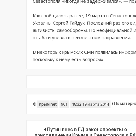
Севастополя никогда не задерживался», — по
Как сообщалось ранее, 19 марта в Севастоп
Украины Сергей Гайдук. Последний раз его в
активисты самообороны. По неофициальной и
штаба и увезла в неизвестном направлении.
В некоторых крымских СМИ появилась информа
поскольку к нему есть вопросы».
(
По материал
©
Крым.net
901
18:32
19 марта 2014
Путин внес в ГД законопроекты о
присоединении Крыма и Севастополя к Р