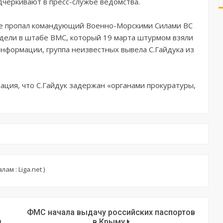
дчеркивают в пресс-службе ведомства.
оле пропал командующий Военно-Морскими Силами ВС
идели в штабе ВМС, который 19 марта штурмом взяли
нформации, группа неизвестных вывела С.Гайдука из
ция, что С.Гайдук задержан «органами прокуратуры,
ам : Liga.net )
ФМС начала выдачу российских паспортов
Ф
в Крыму