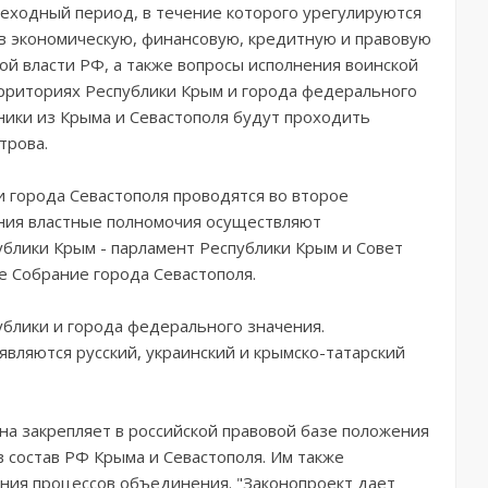
реходный период, в течение которого урегулируются
в экономическую, финансовую, кредитную и правовую
ой власти РФ, а также вопросы исполнения воинской
ерриториях Республики Крым и города федерального
ники из Крыма и Севастополя будут проходить
трова.
и города Севастополя проводятся во второе
ания властные полномочия осуществляют
блики Крым - парламент Республики Крым и Совет
е Собрание города Севастополя.
ублики и города федерального значения.
вляются русский, украинский и крымско-татарский
а закрепляет в российской правовой базе положения
 состав РФ Крыма и Севастополя. Им также
ния процессов объединения. "Законопроект дает