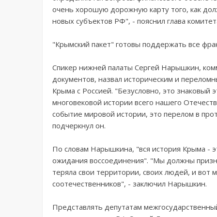
очень хорошую дорожную карту того, как до
новых субъектов РФ", - пояснил глава комите
"Крымский пакет" готовы поддержать все фра
Спикер нижней палаты Сергей Нарышкин, ком
документов, назвал историческим и перелом
Крыма с Россией. "Безусловно, это знаковый э
многовековой истории всего нашего Отечеств
событие мировой истории, это перелом в проти
подчеркнул он.
По словам Нарышкина, "вся история Крыма - э
ожидания воссоединения". "Мы должны признат
теряла свои территории, своих людей, и вот
соотечественников", - заключил Нарышкин.
Представлять депутатам межгосударственный