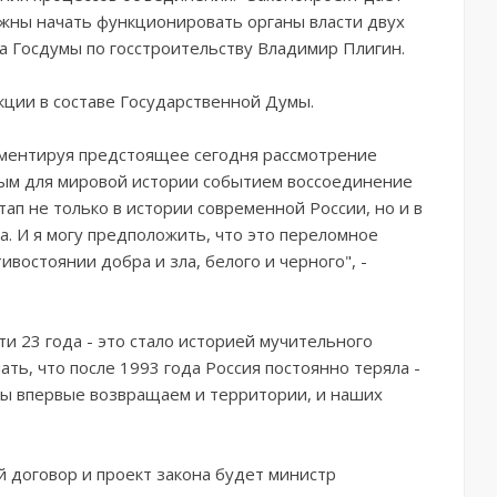
лжны начать функционировать органы власти двух
та Госдумы по госстроительству Владимир Плигин.
кции в составе Государственной Думы.
ментируя предстоящее сегодня рассмотрение
ным для мировой истории событием воссоединение
тап не только в истории современной России, но и в
а. И я могу предположить, что это переломное
востоянии добра и зла, белого и черного", -
ти 23 года - это стало историей мучительного
ь, что после 1993 года Россия постоянно теряла -
 мы впервые возвращаем и территории, и наших
 договор и проект закона будет министр