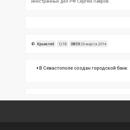
иностранных дел РФ Сергей Лавров.
©
Крым.net
1218
08:59
20 марта 2014
В Севастополе создан городской банк