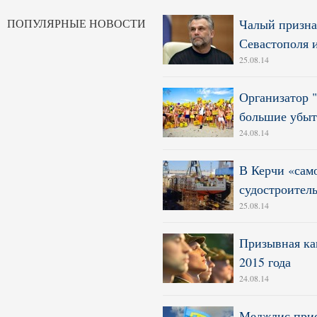
ПОПУЛЯРНЫЕ НОВОСТИ
Чалый призна
Севастополя 
25.08.14
Организатор 
большие убы
24.08.14
В Керчи «сам
судостроите
25.08.14
Призывная ка
2015 года
24.08.14
Меджлис прио