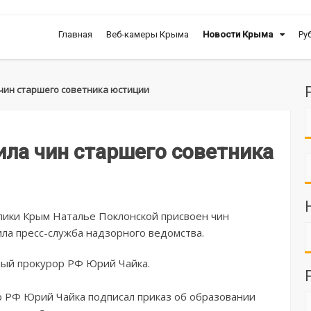
Главная
Веб-камеры Крыма
Новости Крыма
Ру
чин старшего советника юстиции
ла чин старшего советника
ики Крым Наталье Поклонской присвоен чин
ла пресс-служба надзорного ведомства.
ный прокурор РФ Юрий Чайка.
р РФ Юрий Чайка подписал приказ об образовании