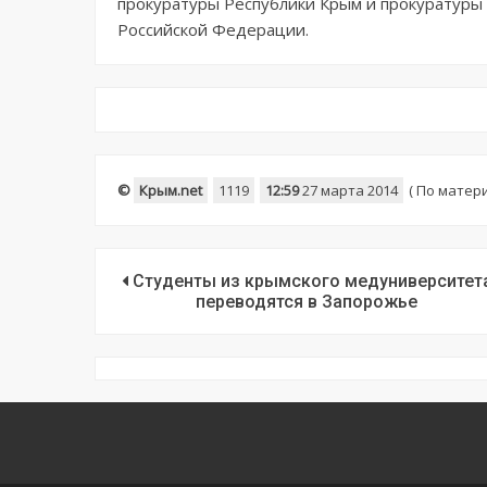
прокуратуры Республики Крым и прокуратуры 
Российской Федерации.
©
Крым.net
1119
12:59
27 марта 2014
(
По матер
Студенты из крымского медуниверситет
переводятся в Запорожье