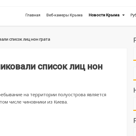
Главная
Веб-камеры Крыма
Новости Крыма
Ру
али список лиц нон грата
иковали список лиц нон
пребывание на территории полуострова является
том числе чиновники из Киева.