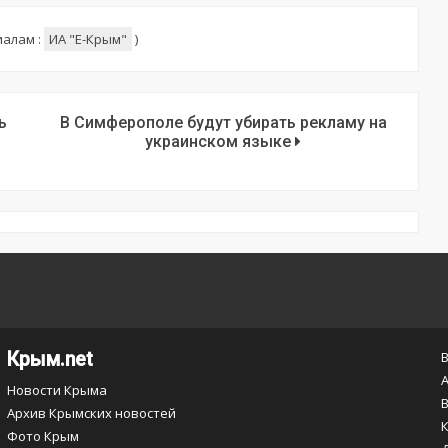
иалам :
ИА "E-Крым"
)
ь
В Симферополе будут убирать рекламу на
украинском языке
Крым.net
Новости Крыма
Архив Крымских новостей
Фото Крым