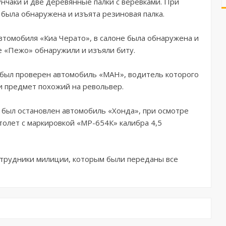
нчаки и две деревянные палки с веревками. При
 была обнаружена и изъята резиновая палка.
томобиля «Киа Черато», в салоне была обнаружена и
е «Пежо» обнаружили и изъяли биту.
был проверен автомобиль «МАН», водитель которого
и предмет похожий на револьвер.
 был остановлен автомобиль «Хонда», при осмотре
толет с маркировкой «МР-654К» калибра 4,5
отрудники милиции, которым были переданы все