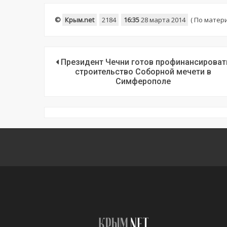
©
Крым.net
2184
16:35
28 марта 2014
(
По матер
Президент Чечни готов профинансироват
строительство Соборной мечети в
Симферополе