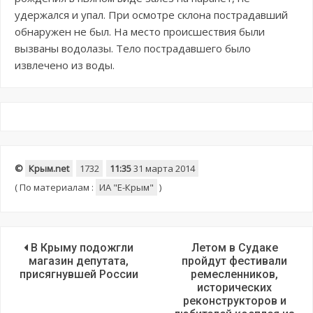
удержался и упал. При осмотре склона пострадавший
обнаружен не был. На место происшествия были
вызваны водолазы. Тело пострадавшего было
извлечено из воды.
©
Крым.net
1732
11:35
31 марта 2014
(
По материалам :
ИА "E-Крым"
)
В Крыму подожгли
Летом в Судаке
магазин депутата,
пройдут фестивали
присягнувшей России
ремесленников,
исторических
реконструкторов и