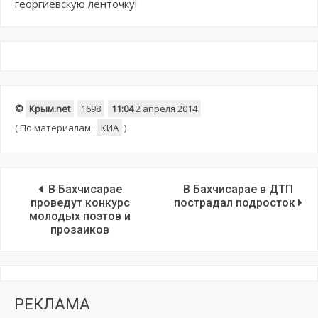
георгиевскую ленточку!
©
Крым.net
1698
11:04
2 апреля 2014
(
По материалам :
КИА
)
В Бахчисарае
В Бахчисарае в ДТП
проведут конкурс
пострадал подросток
молодых поэтов и
прозаиков
РЕКЛАМА