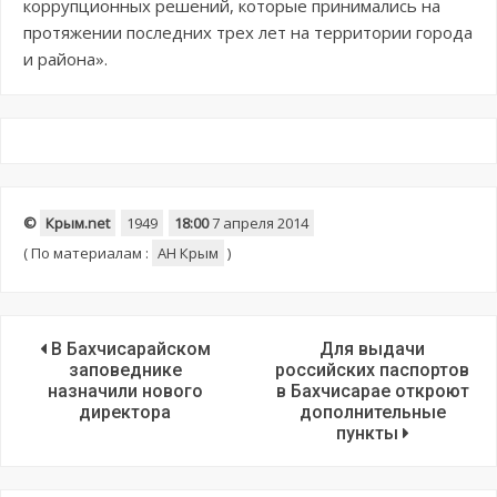
коррупционных решений, которые принимались на
протяжении последних трех лет на территории города
и района».
©
Крым.net
1949
18:00
7 апреля 2014
(
По материалам :
АН Крым
)
В Бахчисарайском
Для выдачи
заповеднике
российских паспортов
назначили нового
в Бахчисарае откроют
директора
дополнительные
пункты