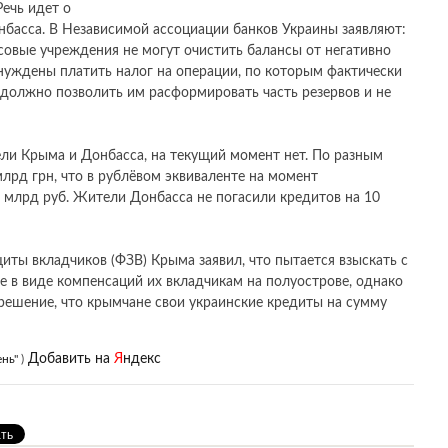
Речь идет о
нбасса. В Независимой ассоциации банков Украины заявляют:
нсовые учреждения не могут очистить балансы от негативно
нуждены платить налог на операции, по которым фактически
 должно позволить им расформировать часть резервов и не
ели Крыма и Донбасса, на текущий момент нет. По разным
лрд грн, что в рублёвом эквиваленте на момент
 млрд руб. Жители Донбасса не погасили кредитов на 10
иты вкладчиков (ФЗВ) Крыма заявил, что пытается взыскать с
е в виде компенсаций их вкладчикам на полуострове, однако
решение, что крымчане свои украинские кредиты на сумму
Добавить на
Я
ндекс
нь"
)