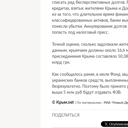
списать ряд бесперспективных долгов. 
кредитах, взятых жителями Крыма и До
из-за того, что длительное время фина
классифицированных активов, банки вы
понесли убытки. Аннулирование долгов
попасть под налоговый пресс.
Точной оценки, сколько задолжали жит
данным, крымчане должны около 16,6 м
присоединения Крыма составляло 50,38
млрд грн.
Как сообщалось ранее, в июле Фонд защ
украинских банков средств, выплаченны
безрезультатно. Поэтому было принято 
выше 5 млн руб будут отдавать ФЗВ.
©
Крым.net
(
По материалам :
РИА "Новый Де
ПОДЕЛИТЬСЯ