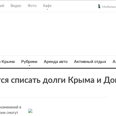
ний
Видео
Фото
Кафе
Мобильна
и Крыма
Рубрики
Аренда авто
Активный отдых
А
ся списать долги Крыма и До
 изменений в
они смогут