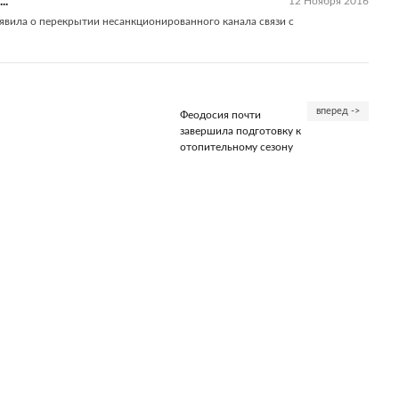
..
12 Ноября 2016
явила о перекрытии несанкционированного канала связи с
вперед ->
Феодосия почти
завершила подготовку к
отопительному сезону