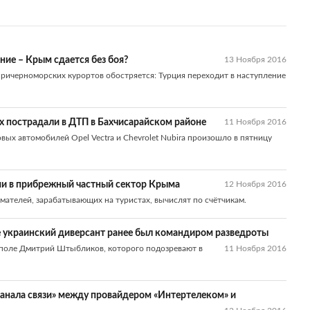
ние – Крым сдается без боя?
13 Ноября 2016
причерноморских курортов обостряется: Турция переходит в наступление
ых пострадали в ДТП в Бахчисарайском районе
11 Ноября 2016
вых автомобилей Opel Vectra и Chevrolet Nubira произошло в пятницу
ми в прибрежный частный сектор Крыма
12 Ноября 2016
мателей, зарабатывающих на туристах, вычислят по счётчикам.
е украинский диверсант ранее был командиром разведроты
ополе Дмитрий Штыбликов, которого подозревают в
11 Ноября 2016
канала связи» между провайдером «Интертелеком» и