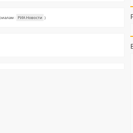
риалам :
РИА Новости
)