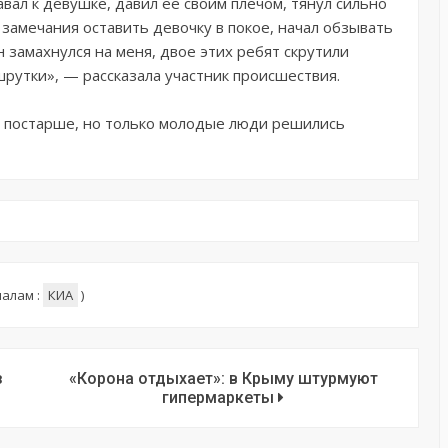
авал к девушке, давил её своим плечом, тянул сильно
 замечания оставить девочку в покое, начал обзывать
н замахнулся на меня, двое этих ребят скрутили
шрутки», — рассказала участник происшествия.
ы постарше, но только молодые люди решились
алам :
КИА
)
з
«Корона отдыхает»: в Крыму штурмуют
гипермаркеты