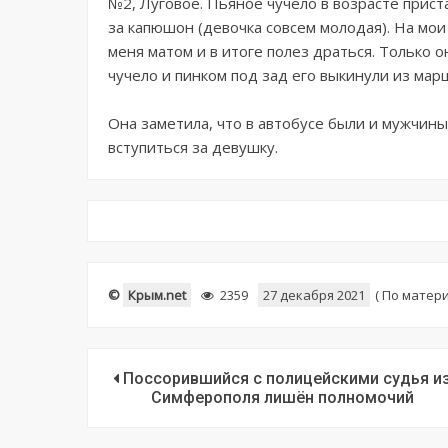
№2, Луговое. Пьяное чучело в возрасте прист
за капюшон (девочка совсем молодая). На мои
меня матом и в итоге полез драться. Только о
чучело и пинком под зад его выкинули из мар
Она заметила, что в автобусе были и мужчин
вступиться за девушку.
©
Крым.net
2359
27 декабря 2021
(
По матери
Поссорившийся с полицейскими судья и
Симферополя лишён полномочий