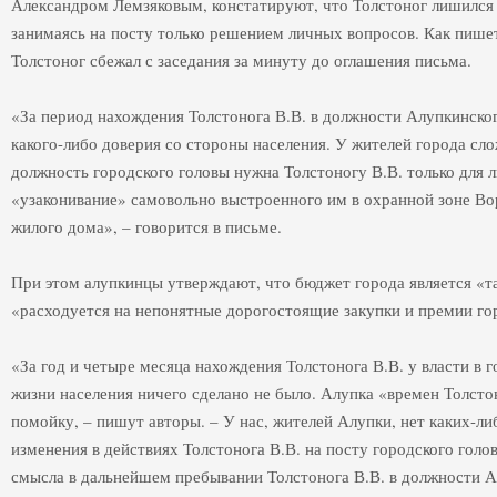
Александром Лемзяковым, констатируют, что Толстоног лишился 
занимаясь на посту только решением личных вопросов. Как пише
Толстоног сбежал с заседания за минуту до оглашения письма.
«За период нахождения Толстонога В.В. в должности Алупкинско
какого-либо доверия со стороны населения. У жителей города сл
должность городского головы нужна Толстоногу В.В. только для л
«узаконивание» самовольно выстроенного им в охранной зоне В
жилого дома», – говорится в письме.
При этом алупкинцы утверждают, что бюджет города является «т
«расходуется на непонятные дорогостоящие закупки и премии го
«За год и четыре месяца нахождения Толстонога В.В. у власти в 
жизни населения ничего сделано не было. Алупка «времен Толстон
помойку, – пишут авторы. – У нас, жителей Алупки, нет каких-л
изменения в действиях Толстонога В.В. на посту городского голо
смысла в дальнейшем пребывании Толстонога В.В. в должности 