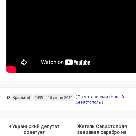
(
По материалам :
Новый
©
Крым.net
2495
16 июня 2012
Севастополь
)
Украинский депутат
Житель Севастополя
советует
завоевал серебро на