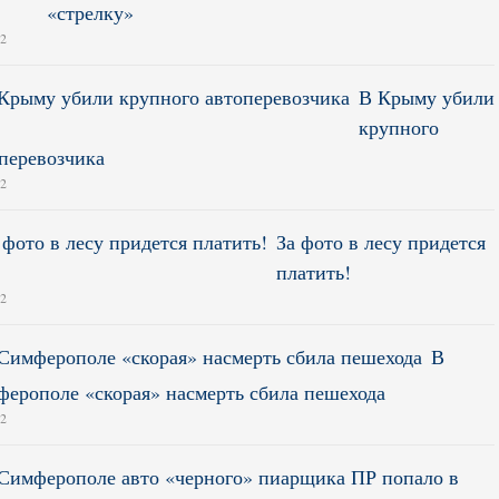
«стрелку»
12
В Крыму убили
крупного
перевозчика
12
За фото в лесу придется
платить!
12
В
ерополе «скорая» насмерть сбила пешехода
12