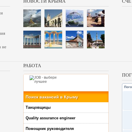
НОВОСТИ КРЫМА
СЧЕ
ии
ния
в не
РАБОТА
ПОГ
Пого
Поиск вакансий в Крыму
Танцовщицы
Quality assurance engineer
Помощник руководителя