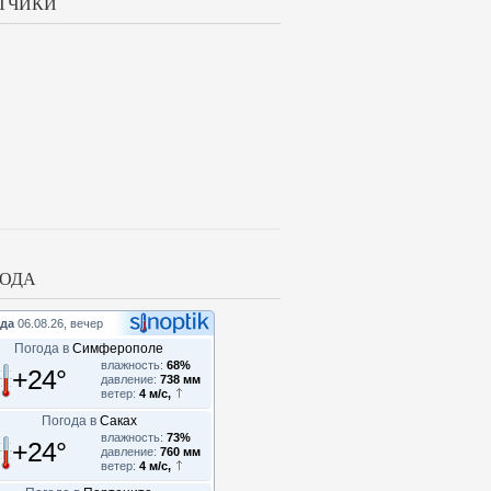
ТЧИКИ
ОДА
да
06.08.26, вечер
Погода в
Симферополе
влажность:
68%
+24°
давление:
738 мм
ветер:
4 м/с,
Погода в
Саках
влажность:
73%
+24°
давление:
760 мм
ветер:
4 м/с,