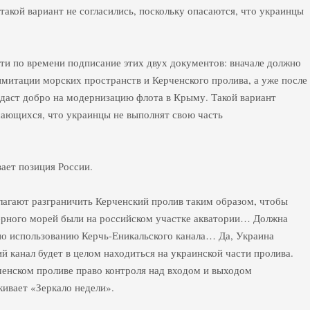
акой вариант не согласились, поскольку опасаются, что украинцы
сти по времени подписание этих двух документов: вначале должно
имитации морских пространств и Керченского пролива, а уже после
 даст добро на модернизацию флота в Крыму. Такой вариант
асающихся, что украинцы не выполнят свою часть
вает позиция России.
агают разграничить Керченский пролив таким образом, чтобы
Черного морей были на российском участке акватории… Должна
по использованию Керчь-Еникальского канала… Да, Украина
й канал будет в целом находиться на украинской части пролива.
рченском проливе право контроля над входом и выходом
кивает «Зеркало недели».