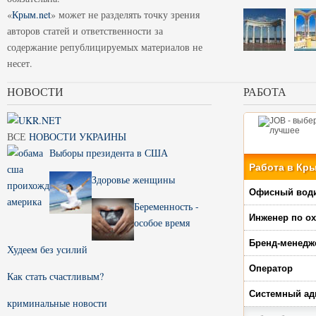
«
Крым.net
» может не разделять точку зрения
авторов статей и ответственности за
содержание републицируемых материалов не
несет.
НОВОСТИ
РАБОТА
ВСЕ
НОВОСТИ УКРАИНЫ
Выборы президента в США
Работа в Кр
Здоровье женщины
Офисный вод
Беременность -
Инженер по ох
особое время
Бренд-менедж
Худеем без усилий
Оператор
Как стать счастливым?
Системный ад
криминальные новости