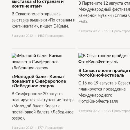
выставка «По странам и
В Партените 12 августа ст
континентам»
Международный фестивал
В Севастополе открылась
камерной музыки «Crimea С
выставка вышивки «По странам и
Fest».
континентам», пишет Е-Крым.
3 августа 2012
x
1185 Просмотров
3 августа 2012
x
1482 Просмотров
В Севастополе пройде
ФотоКиноФестиваль
«Молодой балет Киева»
покажет в Симферополе
С 16 по 19 августа в Севас
«Лебединое озеро»
планируется проведение
В Симферополе 20 августа
Международного
планируется выступление театра
ФотоКиноФестиваля
«Молодой балет Киева» с
1 августа 2012
x
1179 Просмотров
постановкой балета «Лебединое
озеро».
1 августа 2012
x
1774 Просмотров