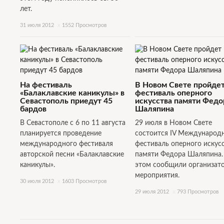
лет.
31 июля 2012
x
1552 Просмотров
На фестиваль
В Новом Свете пройде
«Балаклавские каникулы» в
фестиваль оперного
Севастополь приедут 45
искусства памяти Федо
бардов
Шаляпина
В Севастополе с 6 по 11 августа
29 июля в Новом Свете
планируется проведение
состоится IV Международ
международного фестиваля
фестиваль оперного искус
авторской песни «Балаклавские
памяти Федора Шаляпина.
каникулы».
этом сообщили организат
мероприятия.
30 июля 2012
x
1603 Просмотров
29 июля 2012
x
793 Просмотров