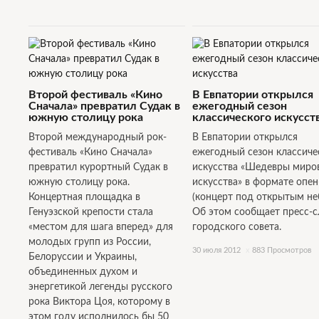
Второй фестиваль «Кино
В Евпатории открылся
Сначала» превратил Судак в
ежегодный сезон
южную столицу рока
классического искусст
Второй международный рок-
В Евпатории открылся
фестиваль «Кино Сначала»
ежегодный сезон классиче
превратил курортный Судак в
искусства «Шедевры миро
южную столицу рока.
искусства» в формате опен
Концертная площадка в
(концерт под открытым не
Генуэзской крепости стала
Об этом сообщает пресс-
«местом для шага вперед» для
городского совета.
молодых групп из России,
30 июля 2012
x
883 Просмотров
Белоруссии и Украины,
объединенных духом и
энергетикой легенды русского
рока Виктора Цоя, которому в
этом году исполнилось бы 50