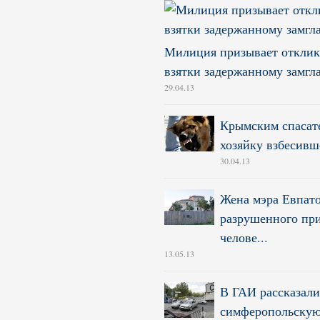
Милиция призывает отклик
взятки задержанному замгл
29.04.13
Крымским спасате
хозяйку взбесивш
30.04.13
Жена мэра Евпато
разрушенного при
челове...
13.05.13
В ГАИ рассказали
симферопольску