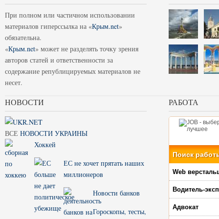
При полном или частичном использовании
материалов гиперссылка на «
Крым.net
»
обязательна.
«
Крым.net
» может не разделять точку зрения
авторов статей и ответственности за
содержание републицируемых материалов не
несет.
НОВОСТИ
РАБОТА
ВСЕ
НОВОСТИ УКРАИНЫ
Хоккей
Поиск работ
ЕС не хочет прятать наших
Web версталь
миллионеров
Водитель-экс
Новости банков
Адвокат
Гороскопы, тесты,