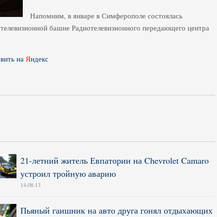
Напомним, в январе в Симферополе состоялась
а телевизионной башне Радиотелевизионного передающего центра
вить на
Я
ндекс
21-летний житель Евпатории на Chevrolet Camaro
устроил тройную аварию
14.08.13
Пьяный гаишник на авто друга гонял отдыхающих