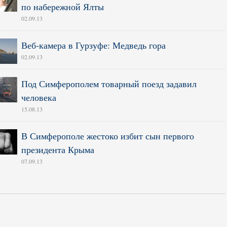
по набережной Ялты
02.09.13
Веб-камера в Гурзуфе: Медведь гора
02.09.13
Под Симферополем товарный поезд задавил
человека
15.08.13
В Симферополе жестоко избит сын первого
президента Крыма
07.09.13