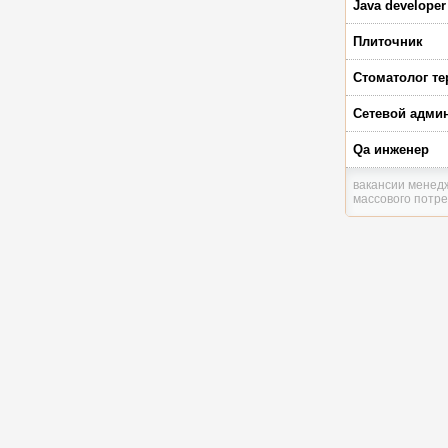
Java developer
Плиточник
Стоматолог те
Сетевой адми
Qa инженер
вакансии менед
массового потре