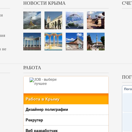
НОВОСТИ КРЫМА
СЧЕ
ии
ния
в не
РАБОТА
ПОГ
Пого
Работа в Крыму
Дизайнер полиграфии
Рекрутер
Веб разработчик