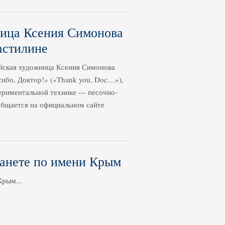
ница Ксения Симонова
астилине
йская художница Ксения Симонова
ибо, Доктор!» («Thank you, Doc…»),
ериментальной технике — песочно-
общается на официальном сайте
анете по имени Крым
Крым...