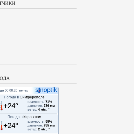
ТЧИКИ
ОДА
да
08.08.26, вечер
Погода в
Симферополе
влажность:
71%
+24°
давление:
736 мм
ветер:
4 м/с,
Погода в
Кировском
влажность:
85%
+24°
давление:
755 мм
ветер:
2 м/с,