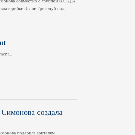
монова совместно с группой В.О.Д.А.
 евпаторийке Элане Гризодуб под
nt
ment...
 Симонова создала
Симонова подарила зрителям