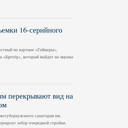
ъемки 16-серийного
естный по картине «Геймеры»,
а «Бретёр», который выйдет на экраны
ям перекрывают вид на
ом
ивотуберкулезного санатория им.
ерекроет забор очередной стройки,