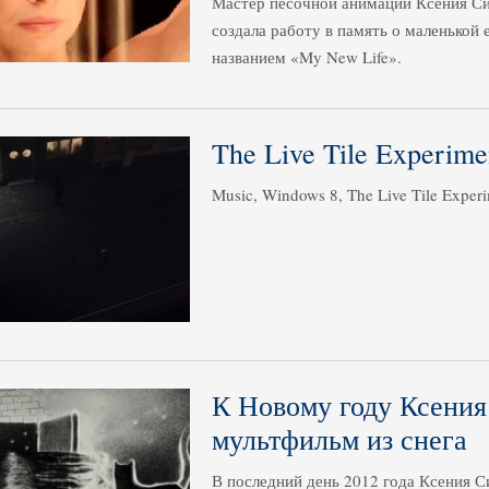
Мастер песочной анимации Ксения Си
создала работу в память о маленькой
названием «My New Life».
The Live Tile Experime
Music, Windows 8, The Live Tile Experi
К Новому году Ксения
мультфильм из снега
В последний день 2012 года Ксения 