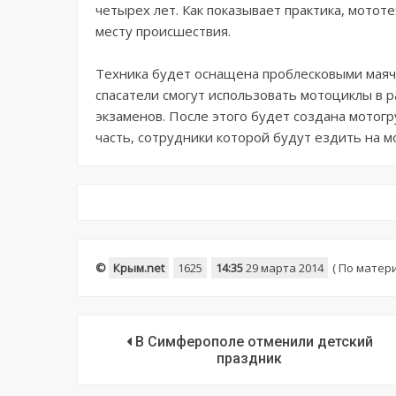
четырех лет. Как показывает практика, мотот
месту происшествия.
Техника будет оснащена проблесковыми маяч
спасатели смогут использовать мотоциклы в р
экзаменов. После этого будет создана мотогр
часть, сотрудники которой будут ездить на м
©
Крым.net
1625
14:35
29 марта 2014
(
По матер
В Симферополе отменили детский
праздник