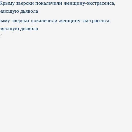
ыму зверски покалечили женщину-экстрасенса,
оняющую дьявола
12