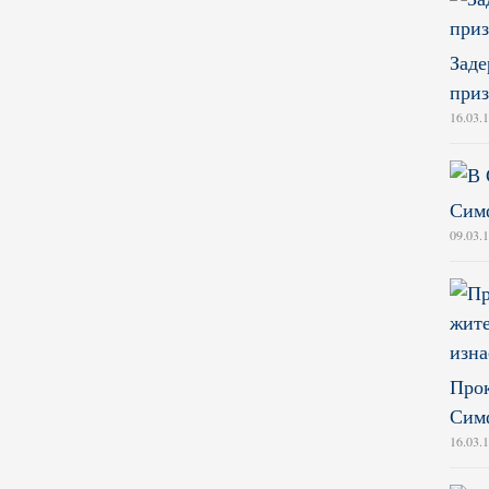
Заде
приз
16.03.
Симф
09.03.
Прок
Симф
16.03.