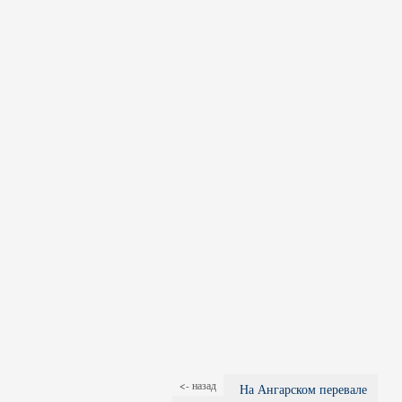
<- назад
На Ангарском перевале