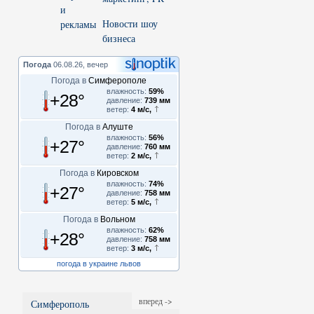
Новости шоу
бизнеса
Погода
06.08.26, вечер
Погода в
Симферополе
влажность:
59%
+28°
давление:
739 мм
ветер:
4 м/с,
Погода в
Алуште
влажность:
56%
+27°
давление:
760 мм
ветер:
2 м/с,
Погода в
Кировском
влажность:
74%
+27°
давление:
758 мм
ветер:
5 м/с,
Погода в
Вольном
влажность:
62%
+28°
давление:
758 мм
ветер:
3 м/с,
погода в украине львов
вперед ->
Симферополь