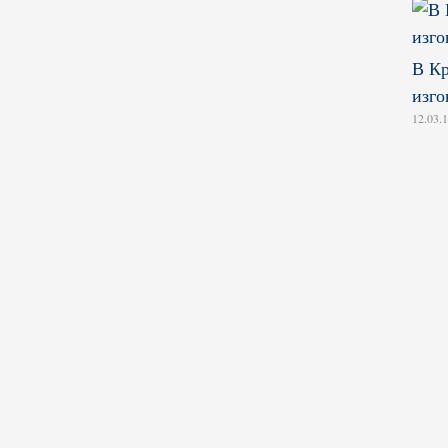
В Кр
изг
12.03.