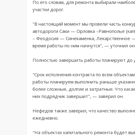
По его словам, для ремонта выбирали наибол
участки дорог.
"В настоящий момент мы провели часть конку
автодороги Саки — Орловка –Равнополье (ка
– Феодосия — Синекаменка, Лекарственное —
время работы по ним начнутся", — уточнил он
Полностью завершить работы планируют до д
"Срок исполнения контракта по всем объекта
работы планируем выполнить раньше указанн
более сложные, долгие и затратные. Что каса
них подрядчик завершит", — заверил он.
Нефедов также заверил, что качество выпол
ежедневно.
"На объектах капитального ремонта будет вы