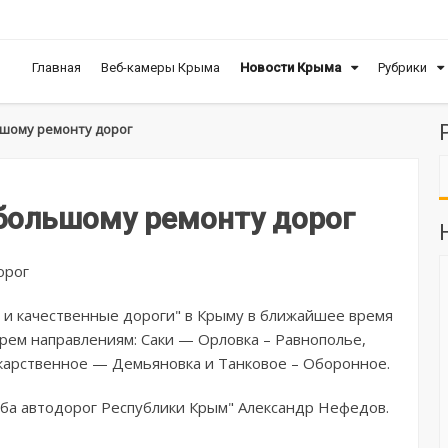
Главная
Веб-камеры Крыма
Новости Крыма
Рубрики
ьшому ремонту дорог
большому ремонту дорог
 и качественные дороги" в Крыму в ближайшее время
ырем направлениям: Саки — Орловка – Равнополье,
карственное — Демьяновка и Танковое – Оборонное.
жба автодорог Республики Крым" Александр Нефедов.