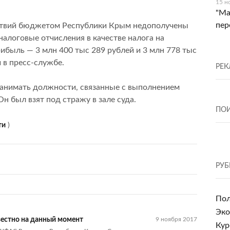
15 н
"Ма
пер
ействий бюджетом Республики Крым недополучены
алоговые отчисления в качестве налога на
ибыль — 3 млн 400 тыс 289 рублей и 3 млн 778 тыс
 в пресс-службе.
РЕК
занимать должности, связанные с выполнением
Он был взят под стражу в зале суда.
ПО
ти
)
РУБ
Пол
Эко
вестно на данный момент
9 ноября 2017
Кур