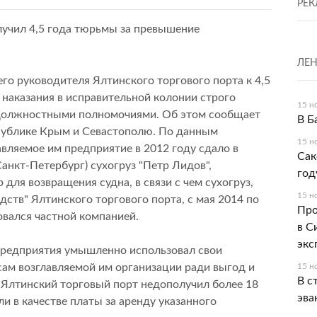
РЕК
ЛЕН
го руководителя Ялтинского торгового порта к 4,5
наказания в исправительной колонии строго
15 н
 должностными полномочиями. Об этом сообщает
В Б
публике Крым и Севастополю. По данным
15 н
авляемое им предприятие в 2012 году сдало в
Сак
нкт-Петербург) сухогруз "Петр Лидов",
год
для возвращения судна, в связи с чем сухогруз,
15 н
дств" Ялтинского торгового порта, с мая 2014 по
Про
овался частной компанией.
в С
экс
 предприятия умышленно использовал свои
ам возглавляемой им организации ради выгод и
15 н
В с
е Ялтинский торговый порт недополучил более 18
эва
и в качестве платы за аренду указанного