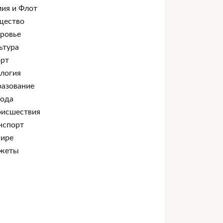
ия и Флот
щество
ровье
ьтура
рт
логия
азование
ода
исшествия
нспорт
ире
жеты