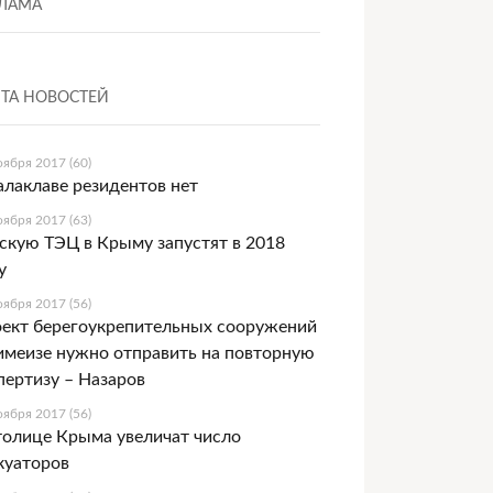
ЛАМА
ТА НОВОСТЕЙ
оября 2017 (60)
алаклаве резидентов нет
оября 2017 (63)
скую ТЭЦ в Крыму запустят в 2018
у
оября 2017 (56)
ект берегоукрепительных сооружений
имеизе нужно отправить на повторную
пертизу – Назаров
оября 2017 (56)
толице Крыма увеличат число
куаторов