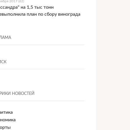
оября 2017 (62)
ссандра" на 1,5 тыс тонн
евыполнила план по сбору винограда
ЛАМА
ИСК
РИКИ НОВОСТЕЙ
итика
номика
орты