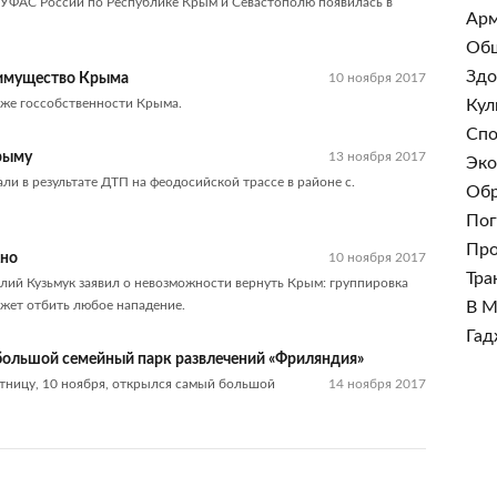
УФАС России по Республике Крым и Севастополю появилась в
Арм
Об
Здо
симущество Крыма
10 ноября 2017
аже госсобственности Крыма.
Кул
Спо
Крыму
13 ноября 2017
Эко
ли в результате ДТП на феодосийской трассе в районе с.
Обр
Пог
Про
жно
10 ноября 2017
Тра
ий Кузьмук заявил о невозможности вернуть Крым: группировка
ожет отбить любое нападение.
В М
Гад
большой семейный парк развлечений «Фриляндия»
пятницу, 10 ноября, открылся самый большой
14 ноября 2017