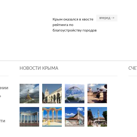
вперед ->
Крым оказался в хвосте
рейтинга по
благоустройству городов
НОВОСТИ КРЫМА
СЧЕ
ании
»
сти