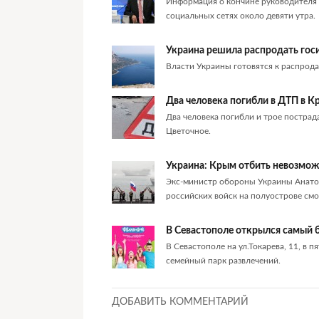
Информация о кончине руководителя 
социальных сетях около девяти утра.
Украина решила распродать го
Власти Украины готовятся к распрод
Два человека погибли в ДТП в 
Два человека погибли и трое пострада
Цветочное.
Украина: Крым отбить невозмо
Экс-министр обороны Украины Анатол
российских войск на полуострове см
В Севастополе открылся самый 
В Севастополе на ул.Токарева, 11, в 
семейный парк развлечений.
ДОБАВИТЬ КОММЕНТАРИЙ